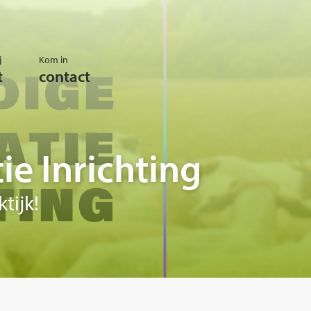
j
Kom in
t
contact
e Inrichting
tijk!