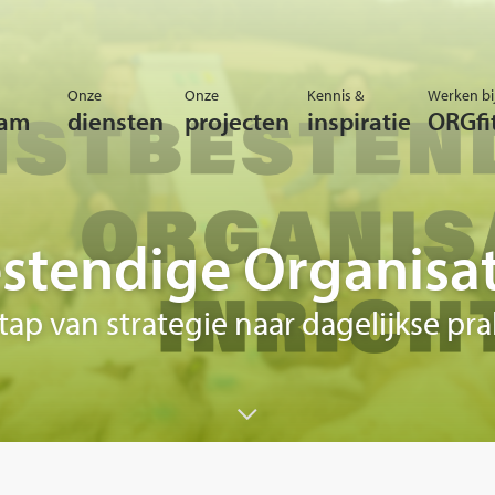
Onze
Onze
Kennis &
Werken bi
eam
diensten
projecten
inspiratie
ORGfi
tendige Organisati
tap van strategie naar dagelijkse prak