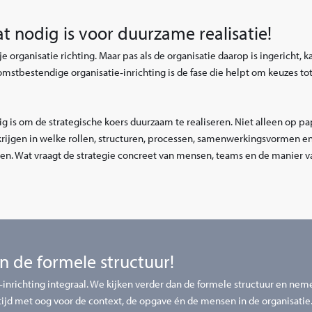
t nodig is voor duurzame realisatie!
e organisatie richting. Maar pas als de organisatie daarop is ingericht, k
mstbestendige organisatie‑inrichting is de fase die helpt om keuzes tot
 is om de strategische koers duurzaam te realiseren. Niet alleen op pap
 krijgen in welke rollen, structuren, processen, samenwerkingsvormen e
n. Wat vraagt de strategie concreet van mensen, teams en de manier v
an de formele structuur
!
‑inrichting integraal. We kijken verder dan de formele structuur en nem
tijd met oog voor de context, de opgave én de mensen in de organisatie.