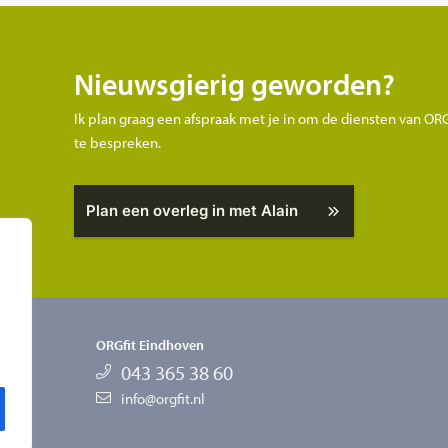
Nieuwsgierig geworden?
Ik plan graag een afspraak met je in om de diensten van OR
te bespreken.
Plan een overleg in met Alain
ORGfit Eindhoven
043 365 38 60
info@orgfit.nl