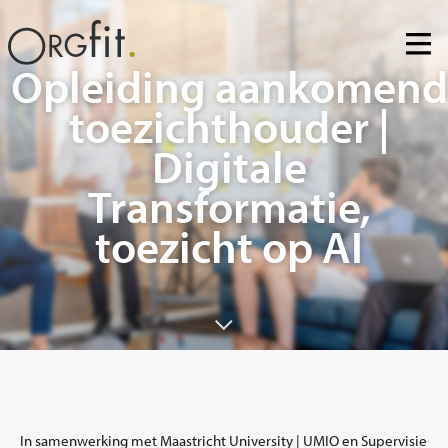
Skip
to
content
Opleiding aankomend
toezichthouder |
Digitale
Transformatie,
toezicht op AI
In samenwerking met Maastricht University | UMIO en Supervisie