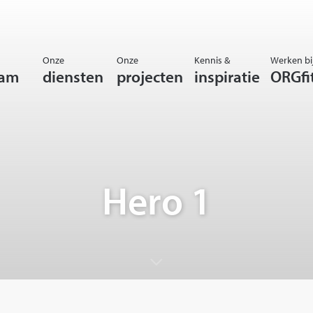
Onze
Onze
Kennis &
Werken bi
eam
diensten
projecten
inspiratie
ORGfi
Hero 1