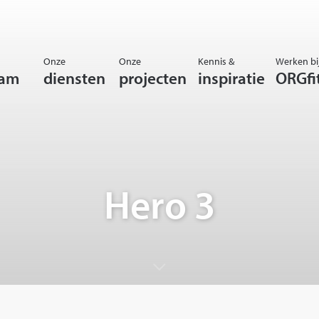
Onze
Onze
Kennis &
Werken bi
eam
diensten
projecten
inspiratie
ORGfi
Hero 3