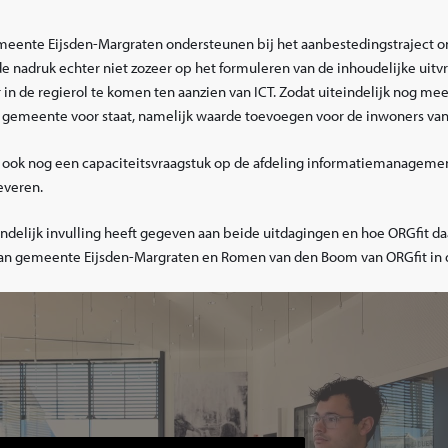
eente Eijsden-Margraten ondersteunen bij het aanbestedingstraject 
 de nadruk echter niet zozeer op het formuleren van de inhoudelijke uitv
n de regierol te komen ten aanzien van ICT. Zodat uiteindelijk nog me
gemeente voor staat, namelijk waarde toevoegen voor de inwoners van
g er ook nog een capaciteitsvraagstuk op de afdeling informatiemanageme
everen.
ndelijk invulling heeft gegeven aan beide uitdagingen en hoe ORGfit da
 van gemeente Eijsden-Margraten en Romen van den Boom van ORGfit in 