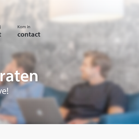
j
Kom in
t
contact
raten
ve!