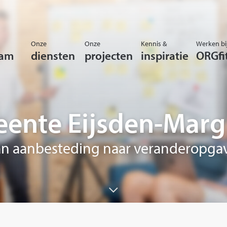
Onze
Onze
Kennis &
Werken bi
eam
diensten
projecten
inspiratie
ORGfi
ente Eijsden-Marg
n aanbesteding naar veranderopga