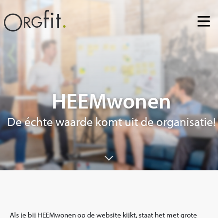
Skip
to
content
HEEMwonen
De échte waarde komt uit de organisatie!
Als je bij HEEMwonen op de website kijkt, staat het met grote