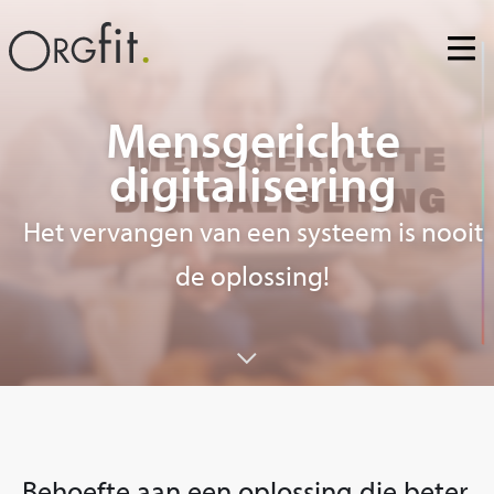
Skip
to
content
Mensgerichte
digitalisering
Het vervangen van een systeem is nooit
de oplossing!
Behoefte aan een oplossing die beter