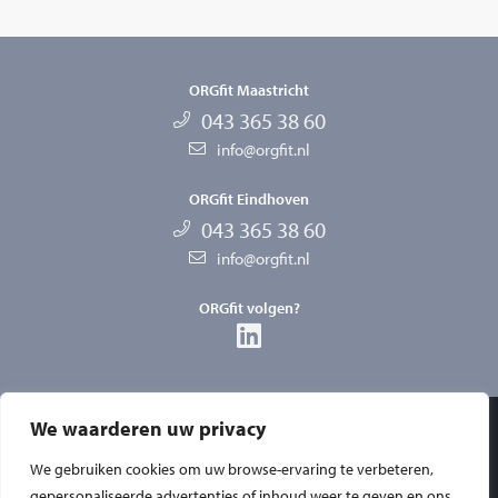
ORGfit Maastricht
043 365 38 60
info@orgfit.nl
ORGfit Eindhoven
043 365 38 60
info@orgfit.nl
ORGfit volgen?
We waarderen uw privacy
Privacy
We gebruiken cookies om uw browse-ervaring te verbeteren,
Disclaimer
gepersonaliseerde advertenties of inhoud weer te geven en ons