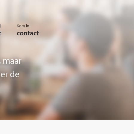
j
Kom in
t
contact
, maar
er de