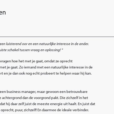
en
n luisterend oor en een natuurlijke interesse in de ander.
 juiste schakel tussen vraag en oplossing!
vragen hoe het met je gaat, omdat ze oprecht
met je gaat. Zo iemand met een natuurlijke interesse in de
tert en je dan ook nog echt probeert te helpen waar hij kan.
l geen business manager, maar gewoon een betrouwbare
e achtergrond dan de voorgrond pakt. Die zichzelf in het
at hij daar zelf juist de meeste energie uit haalt. En juist dat
s oprecht, puur, zichzelf! En daarmee de ideale verbinder.