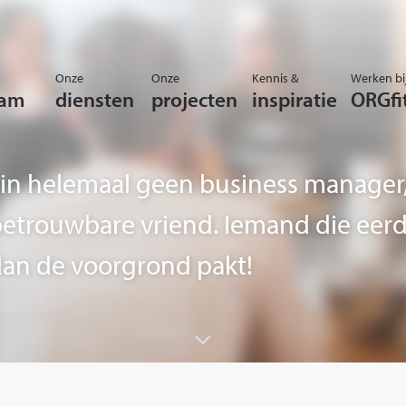
Onze
Onze
Kennis &
Werken bi
eam
diensten
projecten
inspiratie
ORGfi
Alain helemaal geen business manager
trouwbare vriend. Iemand die eerd
an de voorgrond pakt!